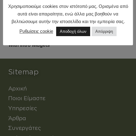
ΠΡΟΗΓΟΎΜΕΝΟ PROJECT
Χρησιμοποιούμε cookies στον ιστότοπό μας. Ορισμένα από
Traditional project layout
αυτά είναι απαραίτητα, ενώ άλλα μας βοηθούν να
βελτιώσουμε αυτήν την ιστοσελίδα και την εμπειρία σας.
Ρυθμίσεις cookie
Αποδοχή όλων
Απόρριψη
ΕΠΌΜΕΝΟ PROJECT
With intro widgets
Sitemap
Αρχική
Ποιοι Είμαστε
Υπηρεσίες
Άρθρα
Συνεργάτες