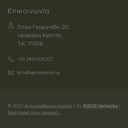
Επικοινωνία
Τίτου Γεωργιάδη 20,
Ηράκλειο Κρήτης,
T.K. 71306
+30 2813.009.227
info@agroadvisors.gr
© 2022
Αγροσύμβουλοι Κρήτης
|
By
BWEB Networks
|
Επιστροφή στην κορυφή ↑