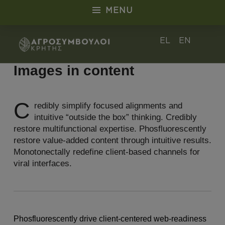
MENU
Images in content - Αγροσύμβουλοι Κρήτ
EL
EN
ΑΓΡΟΣΎΜΒΟΥΛΟΙ ΚΡΉΤΗΣ
Images in content
C
redibly simplify focused alignments and
intuitive “outside the box” thinking. Credibly
restore multifunctional expertise. Phosfluorescently
restore value-added content through intuitive results.
Monotonectally redefine client-based channels for
viral interfaces.
Phosfluorescently drive client-centered web-readiness