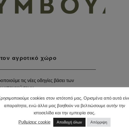
στον αγροτικό χώρο
ροποιούμε τις νέες οδηγίες βάσει των
ών υποχρεώσεων.
ρησιμοποιούμε cookies στον ιστότοπό μας. Ορισμένα από αυτά είν
“Η ανάγκη της συμβουλευτικής στον αγροτικό χώρο”
ερισσότερα
…
απαραίτητα, ενώ άλλα μας βοηθούν να βελτιώσουμε αυτήν την
ιστοσελίδα και την εμπειρία σας.
Ρυθμίσεις cookie
Αποδοχή όλων
Απόρριψη