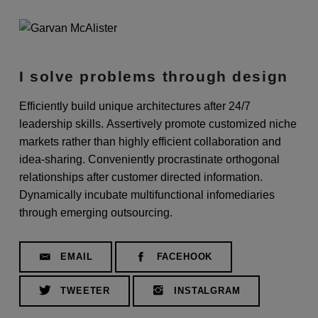
v
a
n
I solve problems through design
M
c
Efficiently build unique architectures after 24/7
leadership skills. Assertively promote customized niche
A
markets rather than highly efficient collaboration and
l
idea-sharing. Conveniently procrastinate orthogonal
i
relationships after customer directed information.
s
Dynamically incubate multifunctional infomediaries
through emerging outsourcing.
t
e
EMAIL
FACEHOOK
r
TWEETER
INSTALGRAM
Μετάβαση στην κύρια πλοήγηση