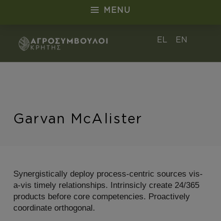
MENU
Garvan McAlister - Αγροσύμβουλοι Κρήτ
EL
EN
ΑΓΡΟΣΎΜΒΟΥΛΟΙ ΚΡΉΤΗΣ
Introduction
Garvan McAlister
Synergistically deploy process-centric sources vis-
G
a-vis timely relationships. Intrinsicly create 24/365
products before core competencies. Proactively
a
coordinate orthogonal.
r