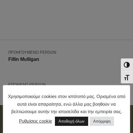
Πλοήγηση άρθρων
ΠΡΟΗΓΟΎΜΕΝΟ PERSON
Fillin Mulligan
ΕΝΑ
ΕΝΑ
ΕΠΌΜΕΝΟ PERSON
Bridget Breen
Χρησιμοποιούμε cookies στον ιστότοπό μας. Ορισμένα από
αυτά είναι απαραίτητα, ενώ άλλα μας βοηθούν να
βελτιώσουμε αυτήν την ιστοσελίδα και την εμπειρία σας.
Sitemap
Ρυθμίσεις cookie
Αποδοχή όλων
Απόρριψη